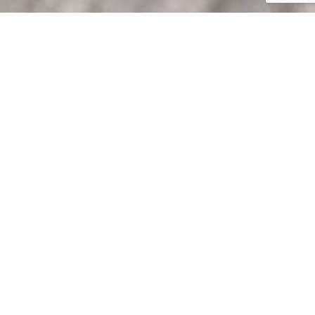
Courgettes farcies aux 
champignons
Pourquoi des mini courgettes?
Les mini courgettes sont très tendres, croquantes
et intensives au goût. Le temps de cuisson est très
court. Coupées dans le sens de la longueur, elles
sont particulièrement décoratives.