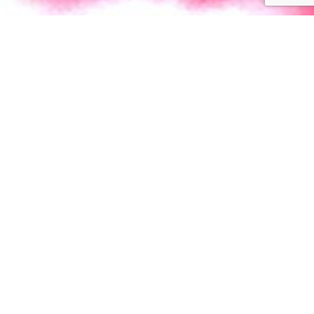
Cook'in nutella
Qui doit-on remercier pour cette
merveilleuse invention ?
Ruth Wakefield est à l’origine de cette merveille
qu’est le cookie. Alors qu’elle préparait une fournée
de biscuits au beurre, Ruth coupa une tablette de
chocolat en petits morceaux qu’elle ajouta à la
pâte en espérant qu’ils fondent… Et c’est ainsi que
commenca l’histoire du cookie.