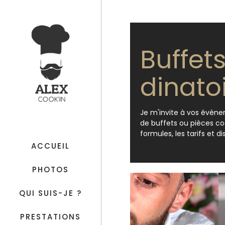
Buffets
dinato
Je m'invite à vos évène
de buffets ou pièces cock
formules, les tarifs et d
ACCUEIL
PHOTOS
QUI SUIS-JE ?
PRESTATIONS