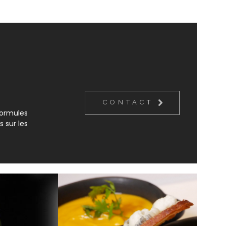
CONTACT
ormules 
 sur les 