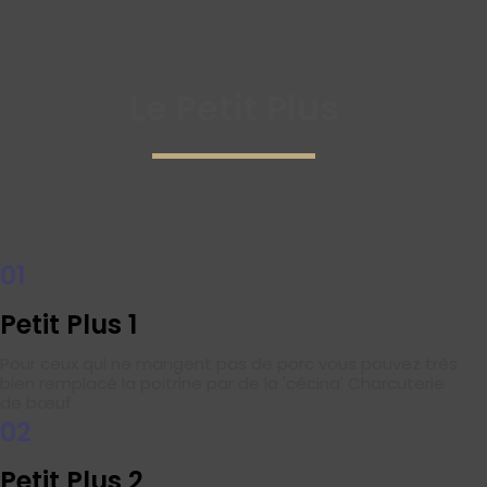
Le Petit Plus
01
Petit Plus 1
Pour ceux qui ne mangent pas de porc vous pouvez très
bien remplacé la poitrine par de la 'cécina' Charcuterie
de bœuf
02
Petit Plus 2